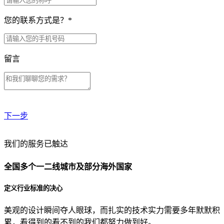
您的联系方式是？
*
留言
下一步
贵公司预算范围是？
我们的服务已触达
全国多个一二线城市及部分海外国家
贵公司的团队规模是？
定义行业标准的决心
美观的设计瞬间夺人眼球，而扎实的技术实力需要多年默默积
目前主要的营销渠道是？
累，看得到的看不到的我们都努力做到好。