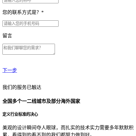
您的联系方式是？
*
留言
下一步
贵公司预算范围是？
我们的服务已触达
全国多个一二线城市及部分海外国家
贵公司的团队规模是？
定义行业标准的决心
美观的设计瞬间夺人眼球，而扎实的技术实力需要多年默默积
目前主要的营销渠道是？
累，看得到的看不到的我们都努力做到好。