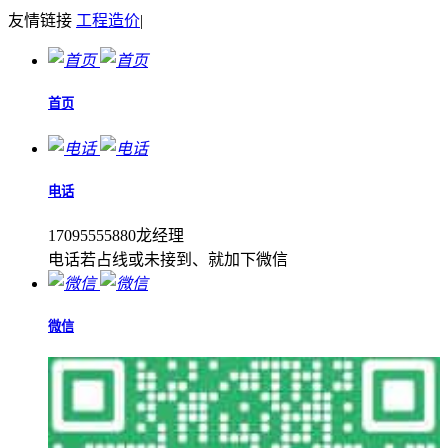
友情链接
工程造价
|
首页
电话
17095555880龙经理
电话若占线或未接到、就加下微信
微信