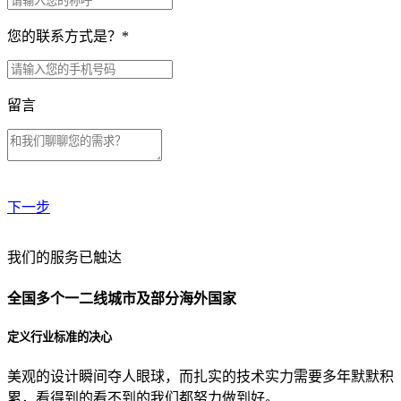
您的联系方式是？
*
留言
下一步
贵公司预算范围是？
我们的服务已触达
全国多个一二线城市及部分海外国家
贵公司的团队规模是？
定义行业标准的决心
美观的设计瞬间夺人眼球，而扎实的技术实力需要多年默默积
目前主要的营销渠道是？
累，看得到的看不到的我们都努力做到好。