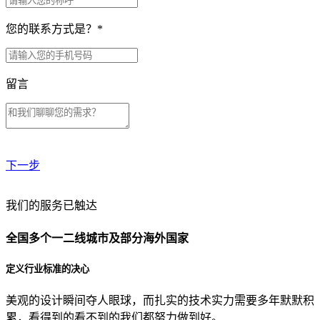
您的联系方式是？
*
留言
下一步
贵公司预算范围是？
我们的服务已触达
全国多个一二线城市及部分海外国家
贵公司的团队规模是？
定义行业标准的决心
美观的设计瞬间夺人眼球，而扎实的技术实力需要多年默默积
目前主要的营销渠道是？
累，看得到的看不到的我们都努力做到好。