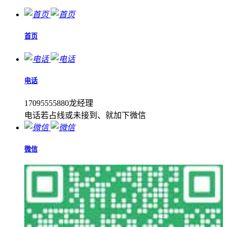
首页
电话
17095555880龙经理
电话若占线或未接到、就加下微信
微信