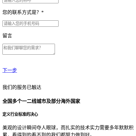
您的联系方式是？
*
留言
下一步
贵公司预算范围是？
我们的服务已触达
全国多个一二线城市及部分海外国家
贵公司的团队规模是？
定义行业标准的决心
美观的设计瞬间夺人眼球，而扎实的技术实力需要多年默默积
目前主要的营销渠道是？
累，看得到的看不到的我们都努力做到好。