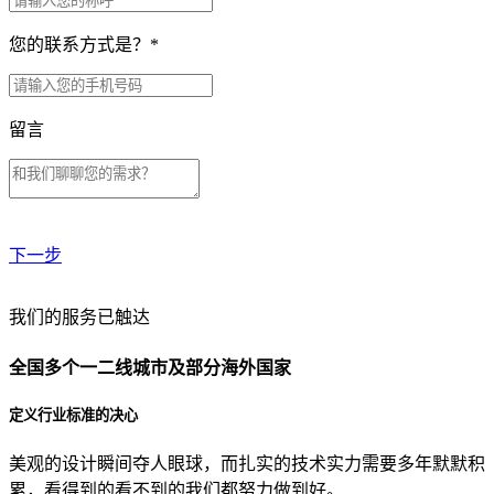
您的联系方式是？
*
留言
下一步
贵公司预算范围是？
我们的服务已触达
全国多个一二线城市及部分海外国家
贵公司的团队规模是？
定义行业标准的决心
美观的设计瞬间夺人眼球，而扎实的技术实力需要多年默默积
目前主要的营销渠道是？
累，看得到的看不到的我们都努力做到好。