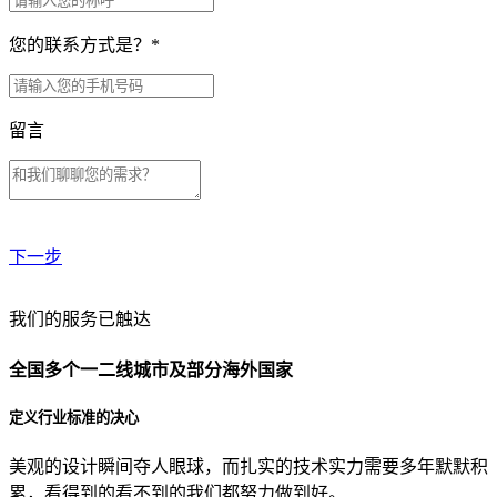
您的联系方式是？
*
留言
下一步
贵公司预算范围是？
我们的服务已触达
全国多个一二线城市及部分海外国家
贵公司的团队规模是？
定义行业标准的决心
美观的设计瞬间夺人眼球，而扎实的技术实力需要多年默默积
目前主要的营销渠道是？
累，看得到的看不到的我们都努力做到好。