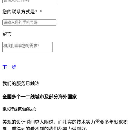
您的联系方式是？
*
留言
下一步
贵公司预算范围是？
我们的服务已触达
全国多个一二线城市及部分海外国家
贵公司的团队规模是？
定义行业标准的决心
美观的设计瞬间夺人眼球，而扎实的技术实力需要多年默默积
目前主要的营销渠道是？
累，看得到的看不到的我们都努力做到好。