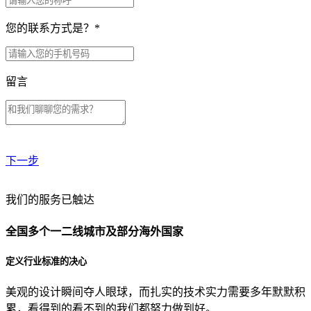
您的联系方式是？
*
留言
下一步
贵公司预算范围是？
我们的服务已触达
全国多个一二线城市及部分海外国家
贵公司的团队规模是？
定义行业标准的决心
美观的设计瞬间夺人眼球，而扎实的技术实力需要多年默默积
目前主要的营销渠道是？
累，看得到的看不到的我们都努力做到好。