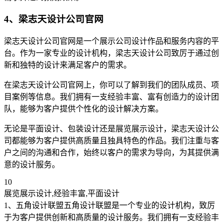
4、梁志天设计公司官网
梁志天设计公司官网是一个展示公司设计作品和服务内容的平
台。作为一家专业的设计机构，梁志天设计公司致厉于通过创
新和独特的设计来满足客户的需求。
在梁志天设计公司官网上，你可以了解到我们的团队成员、项
目案例等信息。我们拥有一支经验丰富、富有创造力的设计团
队，能够为客户提供个性化的设计解决方案。
无论是平面设计、包装设计还是展览展示设计，梁志天设计公
司都能够为客户提供高质量且独具特色的作品。我们注重与客
户之间的沟通和合作，始终以客户的需求为导向，为其提供满
意的设计服务。
10
展览展示设计,经验丰富,平面设计
1、五角设计联盟五角设计联盟是一个专业的设计机构，致厉
于为客户提供创新和高质量的设计服务。我们拥有一支经验丰