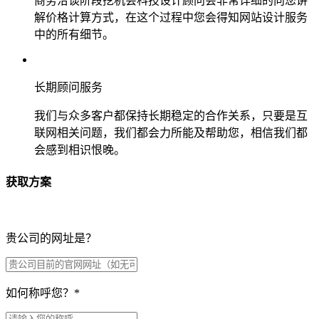
商务洽谈阶段挖机会科技设计顾问会非常详细的向您讲
解价格计算方式，在这个过程中您会得知网站设计服务
中的所有细节。
长期顾问服务
我们与众多客户都保持长期稳定的合作关系，只要是互
联网相关问题，我们都会力所能及帮助您，相信我们都
会感到相识恨晚。
获取方案
贵公司的网址是？
如何称呼您？
*