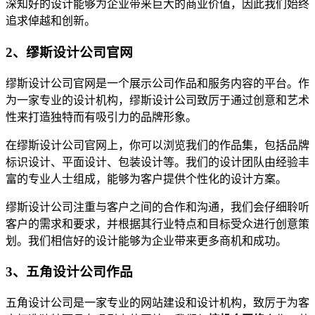
深知好的设计能够为企业带来巨大的商业价值，因此我们始终
追求倬越和创新。
2、缪斯设计公司官网
缪斯设计公司官网是一个展示公司作品和服务内容的平台。作
为一家专业的设计机构，缪斯设计公司致厉于通过创意和艺术
性来打造独特而有吸引力的品牌形象。
在缪斯设计公司官网上，你可以浏览我们的作品集，包括品牌
标识设计、平面设计、包装设计等。我们的设计团队由经验丰
富的专业人士组成，能够为客户提供个性化的设计方案。
缪斯设计公司注重与客户之间的合作和沟通，我们会仔细聆听
客户的需求和要求，并根据其行业特点和目标受众进行创意策
划。我们相信好的设计能够为企业带来更多商机和成功。
3、五角设计公司作品
五角设计公司是一家专业的网站建设和设计机构，致厉于为客