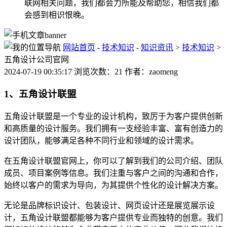
联网相关问题，我们都会力所能及帮助您，相信我们都
会感到相识恨晚。
网站首页
-
技术知识
-
知识资讯
>
技术知识
>
五角设计公司官网
2024-07-19 00:35:17 浏览次数：21 作者：zaomeng
1、五角设计联盟
五角设计联盟是一个专业的设计机构，致厉于为客户提供创新
和高质量的设计服务。我们拥有一支经验丰富、富有创造力的
设计团队，能够满足各种不同行业和领域的设计需求。
在五角设计联盟官网上，你可以了解到我们的公司介绍、团队
成员、项目案例等信息。我们注重与客户之间的沟通和合作，
始终以客户的需求为导向，为其提供个性化的设计解决方案。
无论是品牌标识设计、包装设计、网页设计还是展览展示设
计，五角设计联盟都能够为客户提供专业而独特的创意。我们