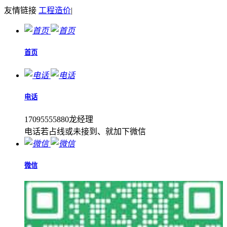
友情链接
工程造价
|
首页
电话
17095555880龙经理
电话若占线或未接到、就加下微信
微信