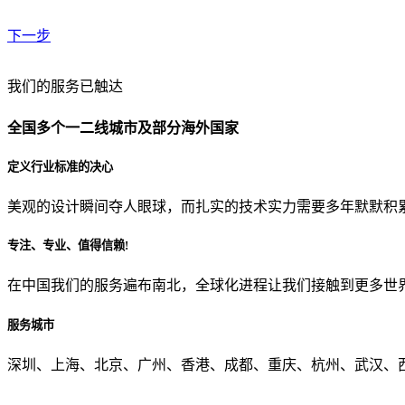
下一步
贵公司预算范围是？
我们的服务已触达
全国多个一二线城市及部分海外国家
贵公司的团队规模是？
定义行业标准的决心
美观的设计瞬间夺人眼球，而扎实的技术实力需要多年默默积
目前主要的营销渠道是？
专注、专业、值得信赖!
在中国我们的服务遍布南北，全球化进程让我们接触到更多世
从哪里了解到我们？
服务城市
上一步
确认发送
深圳、上海、北京、广州、香港、成都、重庆、杭州、武汉、西