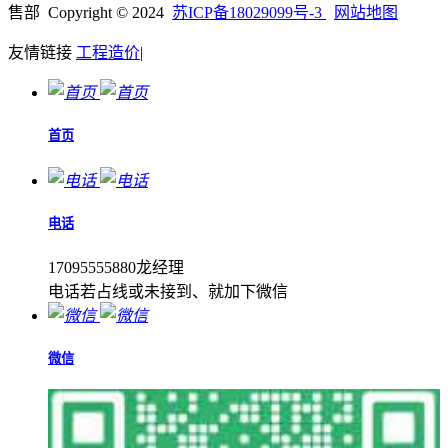
售部 Copyright © 2024
苏ICP备18029099号-3
网站地图
友情链接
工程造价
|
首页
电话
17095555880龙经理
电话若占线或未接到、就加下微信
微信