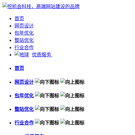
首页
网页设计
包年优化
整站优化
行业合作
优质服务
首页
网页设计
包年优化
整站优化
行业合作