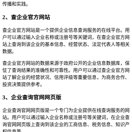
传播和实践。
2、查企业官方网站
查企业官方网站是一个提供企业信息查询服务的在线平台。用
户可以通过输入企业名称或注册号等关键词，在查企业官方网
站上查询到该企业的基本信息、经营状态、法定代表人等相关
数据。
查企业官方网站的数据来源于政府公开的企业信息数据库，保
怔了查询结果的准确性和可靠性。用户可以通过查企业官方网
站了解企业的经营状况、信用评级等重要信息，为商务合作、
投资决策提供参考。
3、企业查询官网网页版
企业查询官网网页版是一个专门为企业提供在线查询服务的网
站。用户可以通过输入企业名称或注册号等关键词，在企业查
询官网网页版上查询到该企业的工商信息、税务信息、知识产
权信息等。