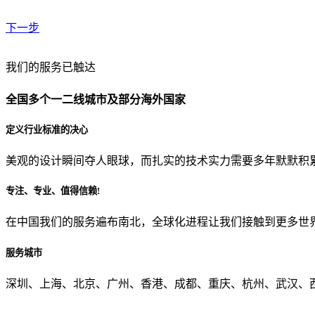
下一步
贵公司预算范围是？
我们的服务已触达
全国多个一二线城市及部分海外国家
贵公司的团队规模是？
定义行业标准的决心
美观的设计瞬间夺人眼球，而扎实的技术实力需要多年默默积
目前主要的营销渠道是？
专注、专业、值得信赖!
在中国我们的服务遍布南北，全球化进程让我们接触到更多世
从哪里了解到我们？
服务城市
上一步
确认发送
深圳、上海、北京、广州、香港、成都、重庆、杭州、武汉、西