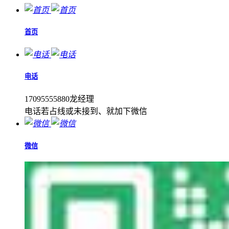
首页
电话
17095555880龙经理
电话若占线或未接到、就加下微信
微信