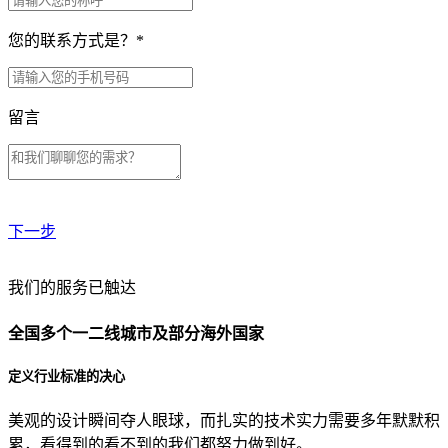
您的联系方式是？
*
留言
下一步
贵公司预算范围是？
我们的服务已触达
全国多个一二线城市及部分海外国家
贵公司的团队规模是？
定义行业标准的决心
美观的设计瞬间夺人眼球，而扎实的技术实力需要多年默默积
目前主要的营销渠道是？
累，看得到的看不到的我们都努力做到好。