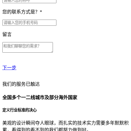
您的联系方式是？
*
留言
下一步
贵公司预算范围是？
我们的服务已触达
全国多个一二线城市及部分海外国家
贵公司的团队规模是？
定义行业标准的决心
美观的设计瞬间夺人眼球，而扎实的技术实力需要多年默默积
目前主要的营销渠道是？
累，看得到的看不到的我们都努力做到好。