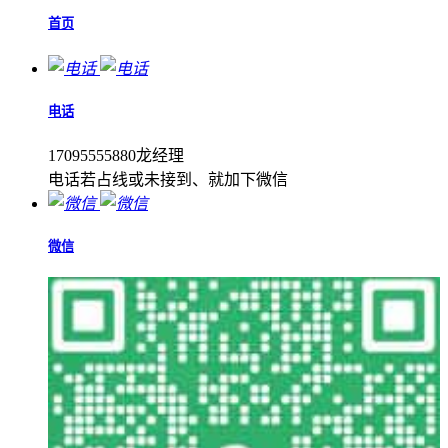
首页
电话
17095555880龙经理
电话若占线或未接到、就加下微信
微信