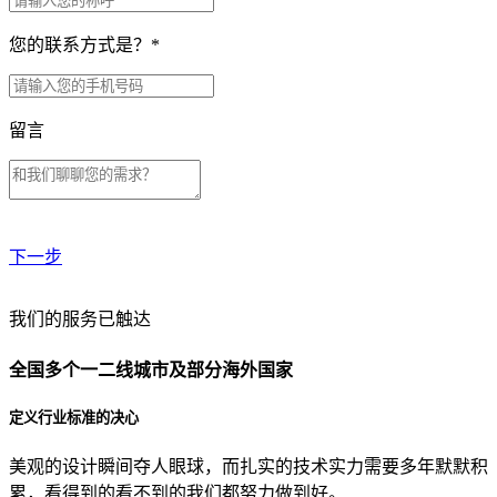
您的联系方式是？
*
留言
下一步
贵公司预算范围是？
我们的服务已触达
全国多个一二线城市及部分海外国家
贵公司的团队规模是？
定义行业标准的决心
美观的设计瞬间夺人眼球，而扎实的技术实力需要多年默默积
目前主要的营销渠道是？
累，看得到的看不到的我们都努力做到好。