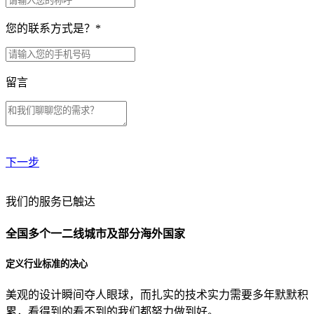
您的联系方式是？
*
留言
下一步
贵公司预算范围是？
我们的服务已触达
全国多个一二线城市及部分海外国家
贵公司的团队规模是？
定义行业标准的决心
美观的设计瞬间夺人眼球，而扎实的技术实力需要多年默默积
目前主要的营销渠道是？
累，看得到的看不到的我们都努力做到好。