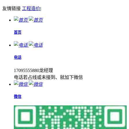
友情链接
工程造价
|
首页
电话
17095555880龙经理
电话若占线或未接到、就加下微信
微信