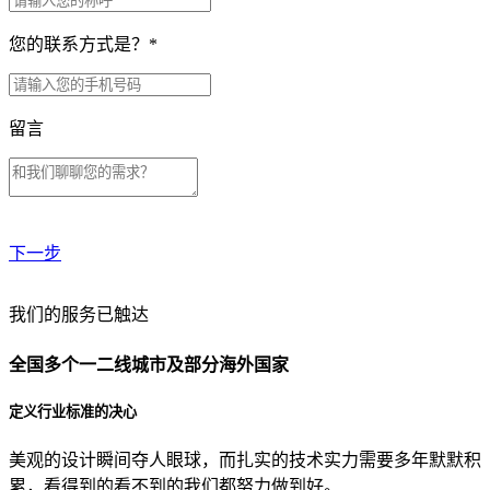
您的联系方式是？
*
留言
下一步
贵公司预算范围是？
我们的服务已触达
全国多个一二线城市及部分海外国家
贵公司的团队规模是？
定义行业标准的决心
美观的设计瞬间夺人眼球，而扎实的技术实力需要多年默默积
目前主要的营销渠道是？
累，看得到的看不到的我们都努力做到好。