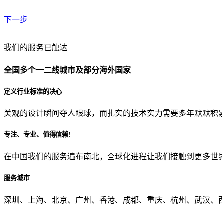
下一步
贵公司预算范围是？
我们的服务已触达
全国多个一二线城市及部分海外国家
贵公司的团队规模是？
定义行业标准的决心
美观的设计瞬间夺人眼球，而扎实的技术实力需要多年默默积
目前主要的营销渠道是？
专注、专业、值得信赖!
在中国我们的服务遍布南北，全球化进程让我们接触到更多世
从哪里了解到我们？
服务城市
上一步
确认发送
深圳、上海、北京、广州、香港、成都、重庆、杭州、武汉、西