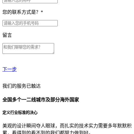
您的联系方式是？
*
留言
下一步
贵公司预算范围是？
我们的服务已触达
全国多个一二线城市及部分海外国家
贵公司的团队规模是？
定义行业标准的决心
美观的设计瞬间夺人眼球，而扎实的技术实力需要多年默默积
目前主要的营销渠道是？
累，看得到的看不到的我们都努力做到好。