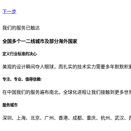
下一步
贵公司预算范围是？
我们的服务已触达
全国多个一二线城市及部分海外国家
贵公司的团队规模是？
定义行业标准的决心
美观的设计瞬间夺人眼球，而扎实的技术实力需要多年默默积
目前主要的营销渠道是？
专注、专业、值得信赖!
在中国我们的服务遍布南北，全球化进程让我们接触到更多世
从哪里了解到我们？
服务城市
上一步
确认发送
深圳、上海、北京、广州、香港、成都、重庆、杭州、武汉、西