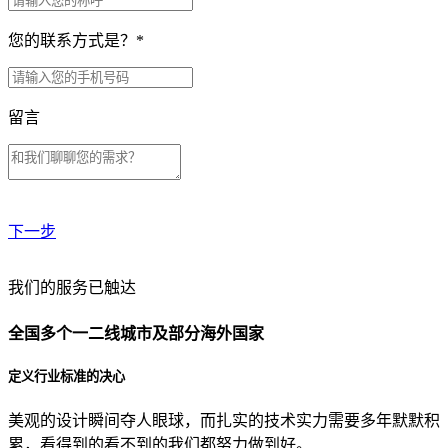
您的联系方式是？
*
留言
下一步
贵公司预算范围是？
我们的服务已触达
全国多个一二线城市及部分海外国家
贵公司的团队规模是？
定义行业标准的决心
美观的设计瞬间夺人眼球，而扎实的技术实力需要多年默默积
目前主要的营销渠道是？
累，看得到的看不到的我们都努力做到好。