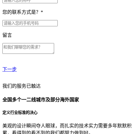
您的联系方式是？
*
留言
下一步
贵公司预算范围是？
我们的服务已触达
全国多个一二线城市及部分海外国家
贵公司的团队规模是？
定义行业标准的决心
美观的设计瞬间夺人眼球，而扎实的技术实力需要多年默默积
目前主要的营销渠道是？
累，看得到的看不到的我们都努力做到好。