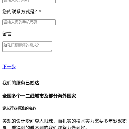
您的联系方式是？
*
留言
下一步
贵公司预算范围是？
我们的服务已触达
全国多个一二线城市及部分海外国家
贵公司的团队规模是？
定义行业标准的决心
美观的设计瞬间夺人眼球，而扎实的技术实力需要多年默默积
目前主要的营销渠道是？
累，看得到的看不到的我们都努力做到好。