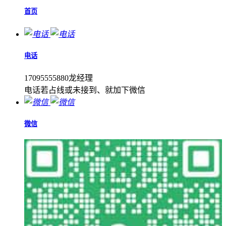
首页
电话
17095555880龙经理
电话若占线或未接到、就加下微信
微信