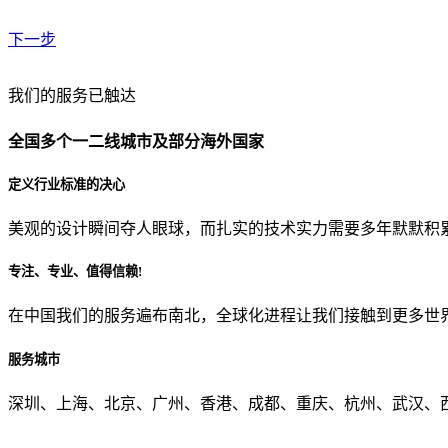
下一步
贵公司预算范围是？
我们的服务已触达
全国多个一二线城市及部分海外国家
贵公司的团队规模是？
定义行业标准的决心
美观的设计瞬间夺人眼球，而扎实的技术实力需要多年默默积
目前主要的营销渠道是？
专注、专业、值得信赖!
在中国我们的服务遍布南北，全球化进程让我们接触到更多世
从哪里了解到我们？
服务城市
上一步
确认发送
深圳、上海、北京、广州、香港、成都、重庆、杭州、武汉、西