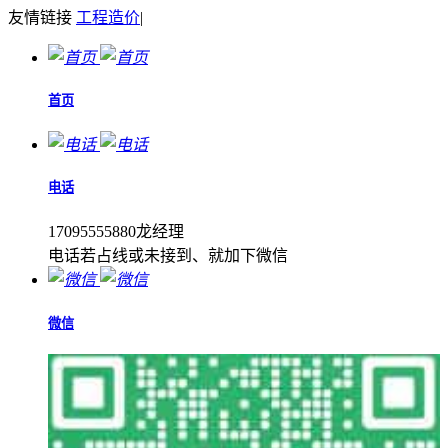
友情链接
工程造价
|
首页
电话
17095555880龙经理
电话若占线或未接到、就加下微信
微信