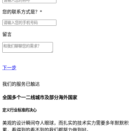
您的联系方式是？
*
留言
下一步
贵公司预算范围是？
我们的服务已触达
全国多个一二线城市及部分海外国家
贵公司的团队规模是？
定义行业标准的决心
美观的设计瞬间夺人眼球，而扎实的技术实力需要多年默默积
目前主要的营销渠道是？
累，看得到的看不到的我们都努力做到好。