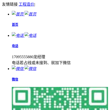
友情链接
工程造价
|
首页
电话
17095555880龙经理
电话若占线或未接到、就加下微信
微信