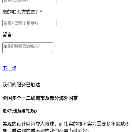
您的联系方式是？
*
留言
下一步
贵公司预算范围是？
我们的服务已触达
全国多个一二线城市及部分海外国家
贵公司的团队规模是？
定义行业标准的决心
美观的设计瞬间夺人眼球，而扎实的技术实力需要多年默默积
目前主要的营销渠道是？
累，看得到的看不到的我们都努力做到好。