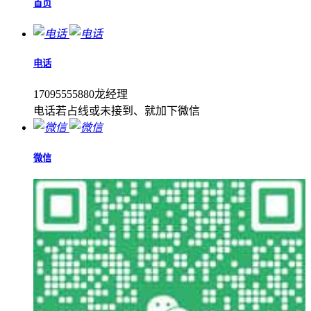
首页
电话
17095555880龙经理
电话若占线或未接到、就加下微信
微信