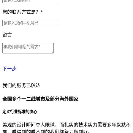
您的联系方式是？
*
留言
下一步
贵公司预算范围是？
我们的服务已触达
全国多个一二线城市及部分海外国家
贵公司的团队规模是？
定义行业标准的决心
美观的设计瞬间夺人眼球，而扎实的技术实力需要多年默默积
目前主要的营销渠道是？
累，看得到的看不到的我们都努力做到好。