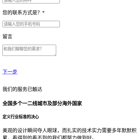
您的联系方式是？
*
留言
下一步
贵公司预算范围是？
我们的服务已触达
全国多个一二线城市及部分海外国家
贵公司的团队规模是？
定义行业标准的决心
美观的设计瞬间夺人眼球，而扎实的技术实力需要多年默默积
目前主要的营销渠道是？
累，看得到的看不到的我们都努力做到好。