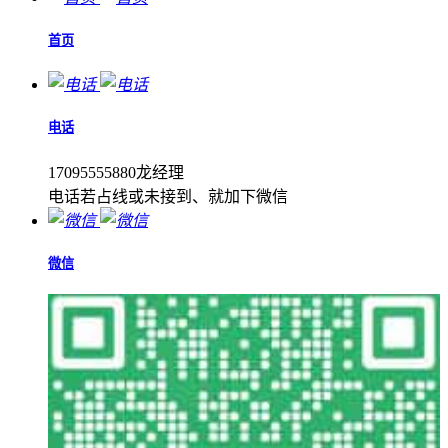
首页
电话
17095555880龙经理
电话若占线或未接到、就加下微信
微信