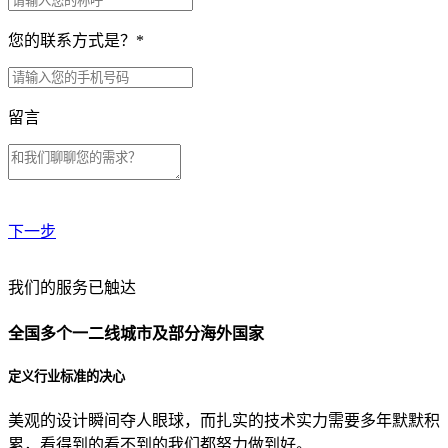
您的联系方式是？
*
留言
下一步
贵公司预算范围是？
我们的服务已触达
全国多个一二线城市及部分海外国家
贵公司的团队规模是？
定义行业标准的决心
美观的设计瞬间夺人眼球，而扎实的技术实力需要多年默默积
目前主要的营销渠道是？
累，看得到的看不到的我们都努力做到好。