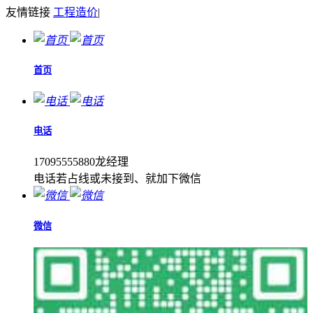
友情链接
工程造价
|
首页
电话
17095555880龙经理
电话若占线或未接到、就加下微信
微信