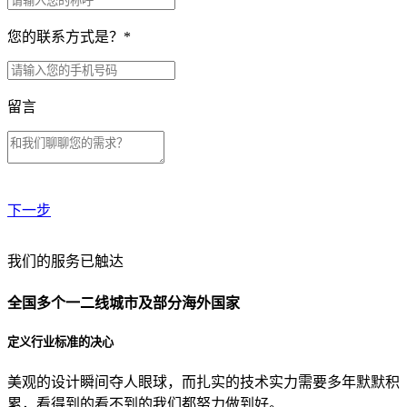
您的联系方式是？
*
留言
下一步
贵公司预算范围是？
我们的服务已触达
全国多个一二线城市及部分海外国家
贵公司的团队规模是？
定义行业标准的决心
美观的设计瞬间夺人眼球，而扎实的技术实力需要多年默默积
目前主要的营销渠道是？
累，看得到的看不到的我们都努力做到好。