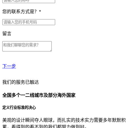
您的联系方式是？
*
留言
下一步
贵公司预算范围是？
我们的服务已触达
全国多个一二线城市及部分海外国家
贵公司的团队规模是？
定义行业标准的决心
美观的设计瞬间夺人眼球，而扎实的技术实力需要多年默默积
目前主要的营销渠道是？
累，看得到的看不到的我们都努力做到好。