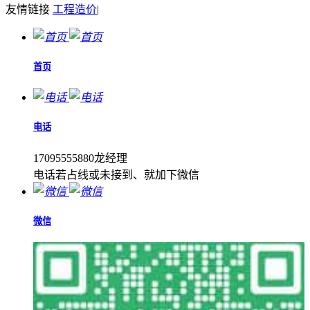
友情链接
工程造价
|
首页
电话
17095555880龙经理
电话若占线或未接到、就加下微信
微信