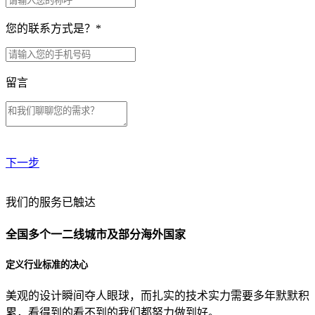
您的联系方式是？
*
留言
下一步
贵公司预算范围是？
我们的服务已触达
全国多个一二线城市及部分海外国家
贵公司的团队规模是？
定义行业标准的决心
美观的设计瞬间夺人眼球，而扎实的技术实力需要多年默默积
目前主要的营销渠道是？
累，看得到的看不到的我们都努力做到好。