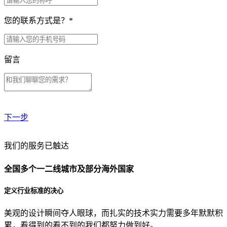
您的联系方式是？
*
留言
下一步
贵公司预算范围是？
我们的服务已触达
全国多个一二线城市及部分海外国家
贵公司的团队规模是？
定义行业标准的决心
美观的设计瞬间夺人眼球，而扎实的技术实力需要多年默默积
目前主要的营销渠道是？
累，看得到的看不到的我们都努力做到好。