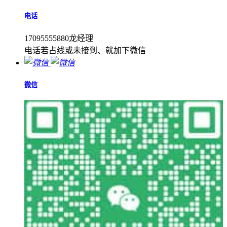
电话
17095555880龙经理
电话若占线或未接到、就加下微信
微信