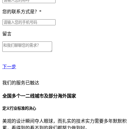
您的联系方式是？
*
留言
下一步
贵公司预算范围是？
我们的服务已触达
全国多个一二线城市及部分海外国家
贵公司的团队规模是？
定义行业标准的决心
美观的设计瞬间夺人眼球，而扎实的技术实力需要多年默默积
目前主要的营销渠道是？
累，看得到的看不到的我们都努力做到好。