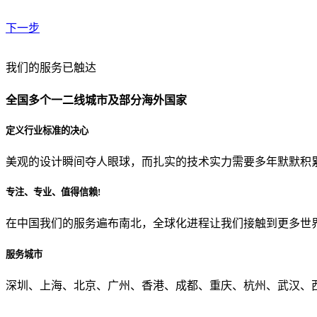
下一步
贵公司预算范围是？
我们的服务已触达
全国多个一二线城市及部分海外国家
贵公司的团队规模是？
定义行业标准的决心
美观的设计瞬间夺人眼球，而扎实的技术实力需要多年默默积
目前主要的营销渠道是？
专注、专业、值得信赖!
在中国我们的服务遍布南北，全球化进程让我们接触到更多世
从哪里了解到我们？
服务城市
上一步
确认发送
深圳、上海、北京、广州、香港、成都、重庆、杭州、武汉、西