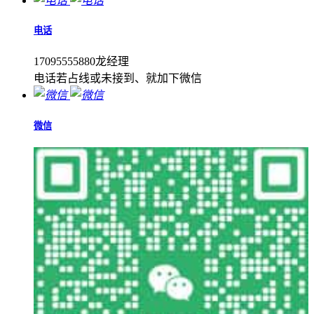
电话
17095555880龙经理
电话若占线或未接到、就加下微信
微信