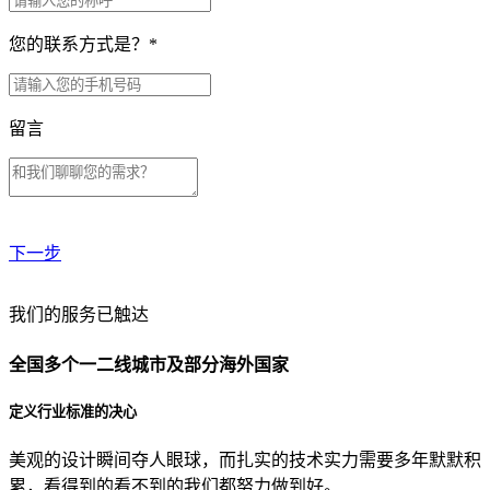
您的联系方式是？
*
留言
下一步
贵公司预算范围是？
我们的服务已触达
全国多个一二线城市及部分海外国家
贵公司的团队规模是？
定义行业标准的决心
美观的设计瞬间夺人眼球，而扎实的技术实力需要多年默默积
目前主要的营销渠道是？
累，看得到的看不到的我们都努力做到好。