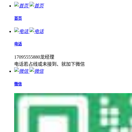
首页
电话
17095555880龙经理
电话若占线或未接到、就加下微信
微信