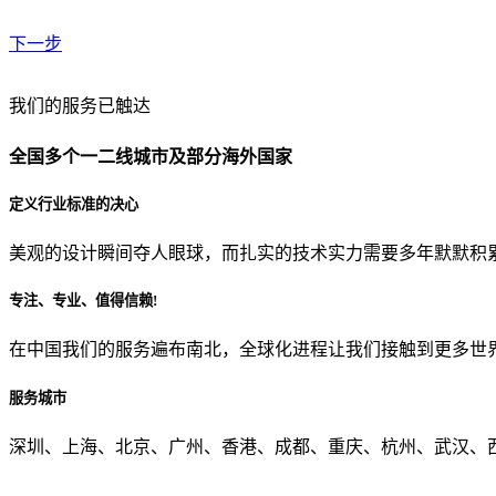
下一步
贵公司预算范围是？
我们的服务已触达
全国多个一二线城市及部分海外国家
贵公司的团队规模是？
定义行业标准的决心
美观的设计瞬间夺人眼球，而扎实的技术实力需要多年默默积
目前主要的营销渠道是？
专注、专业、值得信赖!
在中国我们的服务遍布南北，全球化进程让我们接触到更多世
从哪里了解到我们？
服务城市
上一步
确认发送
深圳、上海、北京、广州、香港、成都、重庆、杭州、武汉、西