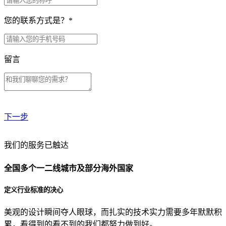
您的联系方式是？
*
留言
下一步
贵公司预算范围是？
我们的服务已触达
全国多个一二线城市及部分海外国家
贵公司的团队规模是？
定义行业标准的决心
美观的设计瞬间夺人眼球，而扎实的技术实力需要多年默默积
目前主要的营销渠道是？
累，看得到的看不到的我们都努力做到好。