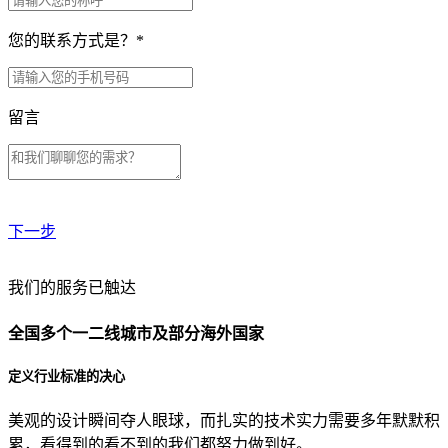
您的联系方式是？
*
留言
下一步
贵公司预算范围是？
我们的服务已触达
全国多个一二线城市及部分海外国家
贵公司的团队规模是？
定义行业标准的决心
美观的设计瞬间夺人眼球，而扎实的技术实力需要多年默默积
目前主要的营销渠道是？
累，看得到的看不到的我们都努力做到好。