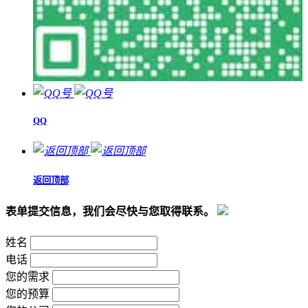
QQ
返回顶部
表单提交信息，我们会尽快与您取得联系。
姓名
电话
您的需求
您的预算