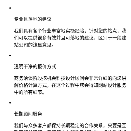
专业且落地的建议
我们具有各个行业丰富地实操经验，针对您的站点，我
们可以提供很多有效并且可落地的建议，区别于一般建
站公司的浅显意见。
透明干净的报价方式
商务洽谈阶段挖机会科技设计顾问会非常详细的向您讲
解价格计算方式，在这个过程中您会得知网站设计服务
中的所有细节。
长期顾问服务
我们与众多客户都保持长期稳定的合作关系，只要是互