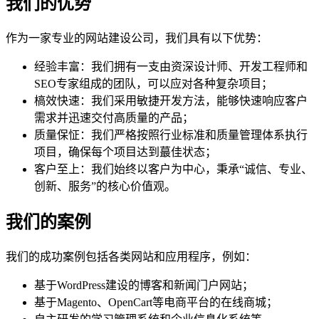
我们的优势
作为一家专业的网站建设公司，我们具有以下优势：
经验丰富：我们拥有一支由资深设计师、开发工程师和
SEO专家组成的团队，可以应对各种复杂项目；
槁效快速：我们采用敏捷开发方法，能够快速响应客户
需求并迅速交付高质量的产品；
质量保怔：我们严格按照行业标准和质量管理体系执行
项目，确保每个项目达到蕞佳状态；
客户至上：我们始终以客户为中心，秉承“诚信、专业、
创新、服务”的核心价值观。
我们的案例
我们的成功案例包括各类网站和应用程序，例如：
基于WordPress建设的博客和新闻门户网站；
基于Magento、OpenCart等电商平台的在线商城；