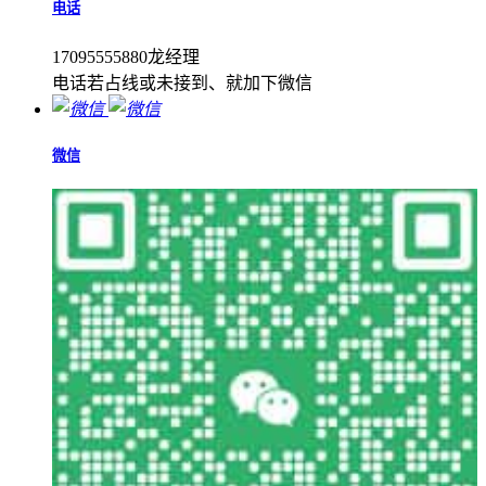
电话
17095555880龙经理
电话若占线或未接到、就加下微信
微信