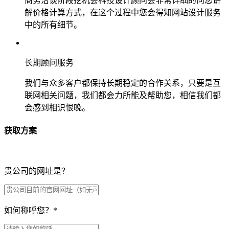
商务洽谈阶段挖机会科技设计顾问会非常详细的向您讲
解价格计算方式，在这个过程中您会得知网站设计服务
中的所有细节。
长期顾问服务
我们与众多客户都保持长期稳定的合作关系，只要是互
联网相关问题，我们都会力所能及帮助您，相信我们都
会感到相识恨晚。
获取方案
贵公司的网址是？
如何称呼您？
*