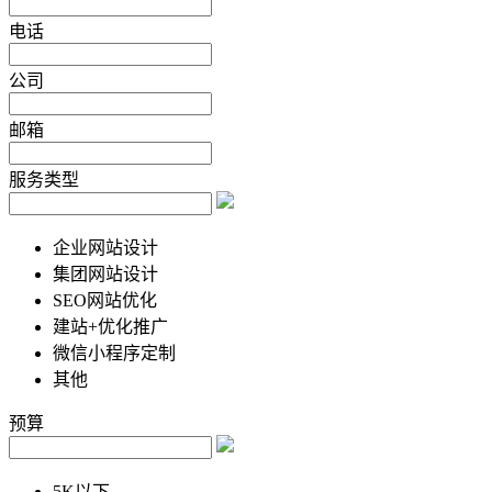
电话
公司
邮箱
服务类型
企业网站设计
集团网站设计
SEO网站优化
建站+优化推广
微信小程序定制
其他
预算
5K以下