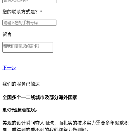
您的联系方式是？
*
留言
下一步
贵公司预算范围是？
我们的服务已触达
全国多个一二线城市及部分海外国家
贵公司的团队规模是？
定义行业标准的决心
美观的设计瞬间夺人眼球，而扎实的技术实力需要多年默默积
目前主要的营销渠道是？
累，看得到的看不到的我们都努力做到好。