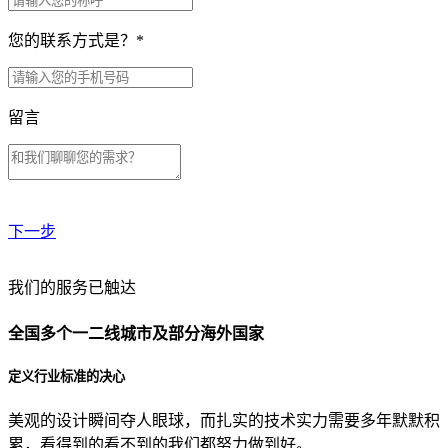
您的联系方式是？
*
留言
下一步
贵公司预算范围是？
我们的服务已触达
全国多个一二线城市及部分海外国家
贵公司的团队规模是？
定义行业标准的决心
美观的设计瞬间夺人眼球，而扎实的技术实力需要多年默默积
目前主要的营销渠道是？
累，看得到的看不到的我们都努力做到好。