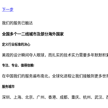
下一步
贵公司预算范围是？
我们的服务已触达
全国多个一二线城市及部分海外国家
贵公司的团队规模是？
定义行业标准的决心
美观的设计瞬间夺人眼球，而扎实的技术实力需要多年默默积
目前主要的营销渠道是？
专注、专业、值得信赖!
在中国我们的服务遍布南北，全球化进程让我们接触到更多世
从哪里了解到我们？
服务城市
上一步
确认发送
深圳、上海、北京、广州、香港、成都、重庆、杭州、武汉、西