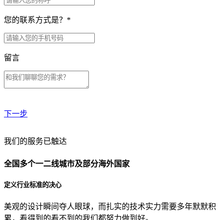
您的联系方式是？
*
留言
下一步
贵公司预算范围是？
我们的服务已触达
全国多个一二线城市及部分海外国家
贵公司的团队规模是？
定义行业标准的决心
美观的设计瞬间夺人眼球，而扎实的技术实力需要多年默默积
目前主要的营销渠道是？
累，看得到的看不到的我们都努力做到好。