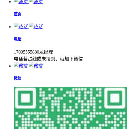
首页
电话
17095555880龙经理
电话若占线或未接到、就加下微信
微信