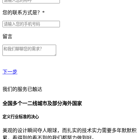
您的联系方式是？
*
留言
下一步
贵公司预算范围是？
我们的服务已触达
全国多个一二线城市及部分海外国家
贵公司的团队规模是？
定义行业标准的决心
美观的设计瞬间夺人眼球，而扎实的技术实力需要多年默默积
目前主要的营销渠道是？
累，看得到的看不到的我们都努力做到好。