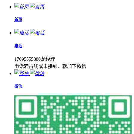
首页
电话
17095555880龙经理
电话若占线或未接到、就加下微信
微信