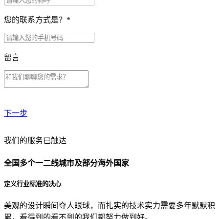
您的联系方式是？
*
留言
下一步
贵公司预算范围是？
我们的服务已触达
全国多个一二线城市及部分海外国家
贵公司的团队规模是？
定义行业标准的决心
美观的设计瞬间夺人眼球，而扎实的技术实力需要多年默默积
目前主要的营销渠道是？
累，看得到的看不到的我们都努力做到好。