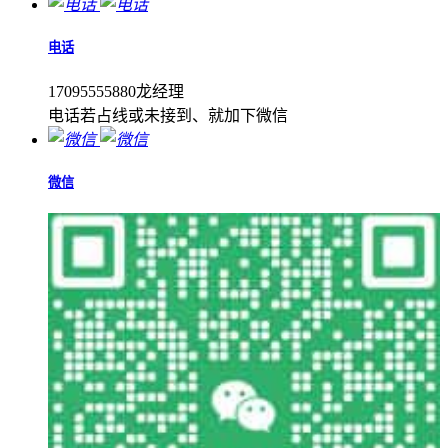
电话
17095555880龙经理
电话若占线或未接到、就加下微信
微信