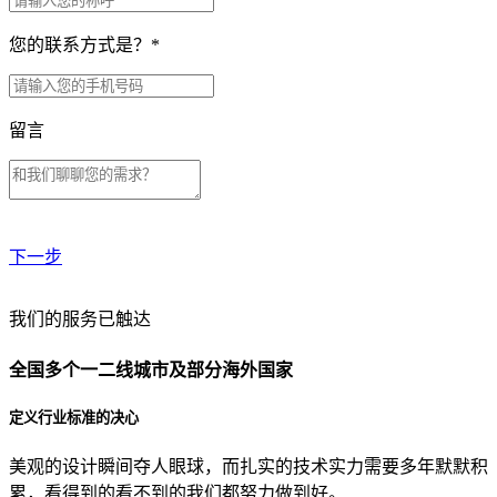
您的联系方式是？
*
留言
下一步
贵公司预算范围是？
我们的服务已触达
全国多个一二线城市及部分海外国家
贵公司的团队规模是？
定义行业标准的决心
美观的设计瞬间夺人眼球，而扎实的技术实力需要多年默默积
目前主要的营销渠道是？
累，看得到的看不到的我们都努力做到好。