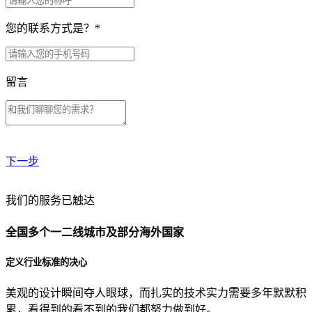
您的联系方式是？
*
留言
下一步
贵公司预算范围是？
我们的服务已触达
全国多个一二线城市及部分海外国家
贵公司的团队规模是？
定义行业标准的决心
美观的设计瞬间夺人眼球，而扎实的技术实力需要多年默默积
目前主要的营销渠道是？
累，看得到的看不到的我们都努力做到好。