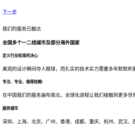
下一步
贵公司预算范围是？
我们的服务已触达
全国多个一二线城市及部分海外国家
贵公司的团队规模是？
定义行业标准的决心
美观的设计瞬间夺人眼球，而扎实的技术实力需要多年默默积
目前主要的营销渠道是？
专注、专业、值得信赖!
在中国我们的服务遍布南北，全球化进程让我们接触到更多世
从哪里了解到我们？
服务城市
上一步
确认发送
深圳、上海、北京、广州、香港、成都、重庆、杭州、武汉、西